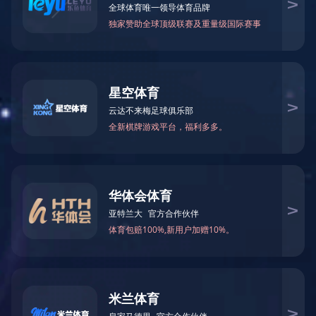
BTM1850K
浏览量：
1000
所属分类：
高效率设备