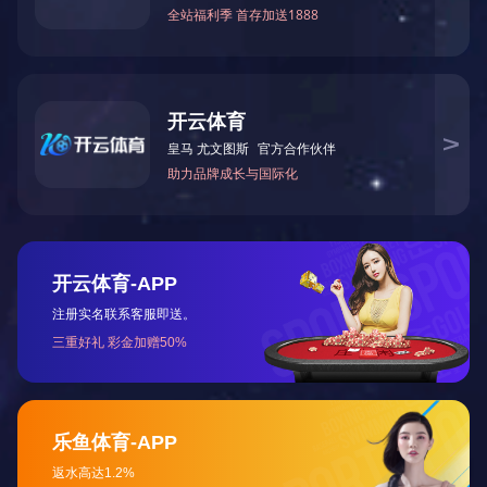
由金宝岛和博邦重工联合开发的多功能机液一体强夯机
产品是目前市面上唯一能够实现长期中能级单抽工况的强夯
设备。大单绳拉力、高提升速度、高系统可靠性的机液一体
卷扬系统，在大能级、深孔施工等工况有明显的优势，尤其
是在满夯工况、400t·m强夯工况上具有压倒性的效率优势。
技术储备上，公司在强夯施工、深孔施工、桩基础施工等相
关领域已有发明专利20多项，多项国际专利，可以直接转换
为产品。同时，公司以每年开发、更新至少3款整机的研发进
度，为产品提供了坚实的技术基础和强大的生命力。而新产
品的开发，也进展顺利，为后续公司的持续健康发展提供强
劲动力。
产品特点