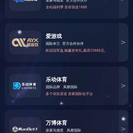
关键词：
工程强夯
旋挖钻机
由金宝岛和博邦重工联合开发的多功能机液一体强夯机产品
是目前市面上唯一能够实现长期中能级单抽工况的强夯设
备。大单绳拉力、高提升速度、高系统可靠性的机液一体卷
扬系统，在大能级、深孔施工等工况有明显的优势，尤其是
在满夯工况、400t·m强夯工况上具有压倒性的效率优势。技
术储备上，公司在强夯施工、深孔施工、桩基础施工等相关
领域已有发明专利20多项，多项国际专利，可以直接转换为
产品。同时，公司以每年开发、更新至少3款整机的研发进
度，为产品提供了坚实的技术基础和强大的生命力。而新产
品的开发，也进展顺利，为后续公司的持续健康发展提供强
劲动力。
详情描述