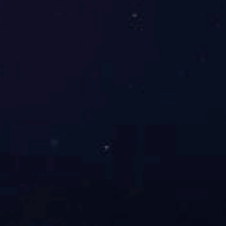
注：产品不断升级改进，配图、特点描述和性能参数与
实际如存有差异，以实物为准。
上一条：
无
下一条：
BTM2000K