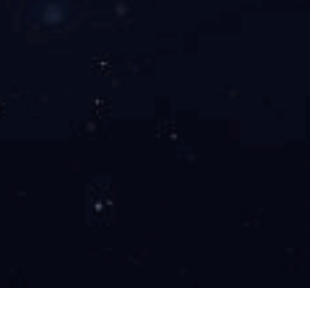
工程应用
山西万国仓储物流电商中心