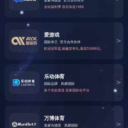
工程名称：平塘县FAST核心区移民安置项
目
工程地点：都匀市平塘县克度镇
工程概况：马鞍区红线占地面积为646792平
方米，总建筑面积约为226078.14平方米，
共设置676套安置用房，其中二层142栋、三
层358栋、四层161栋、5层2栋、六层3栋、1
0栋未标注楼层。拟采用基础均为独立基
础，均采用框架结构。地基设计等级丙、乙
级，单柱最大荷载1500-2000KN。地形以山
地为主，基地红线内地形起伏较大；基地西
南部、东南部、北部皆有山体，区域的现状