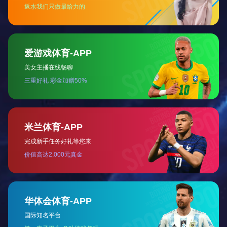
→ 相关内容
康力博（泰国）有限公司新建厂区